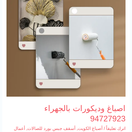
اصباغ وديكورات بالجهراء
94727923
اترك تعليقاً
/
أصباغ الكويت
,
أسقف جبس بورد للصالات
,
أعمال