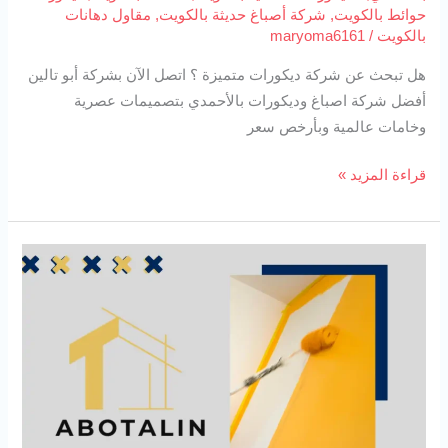
حوائط بالكويت
,
شركة أصباغ حديثة بالكويت
,
مقاول دهانات
بالكويت
/
maryoma6161
هل تبحث عن شركة ديكورات متميزة ؟ اتصل الآن بشركة أبو تالين
أفضل شركة اصباغ وديكورات بالأحمدي بتصميمات عصرية
وخامات عالمية وبأرخص سعر
قراءة المزيد »
أصباغ
وديكورات
بمبارك
الكبير
94727923