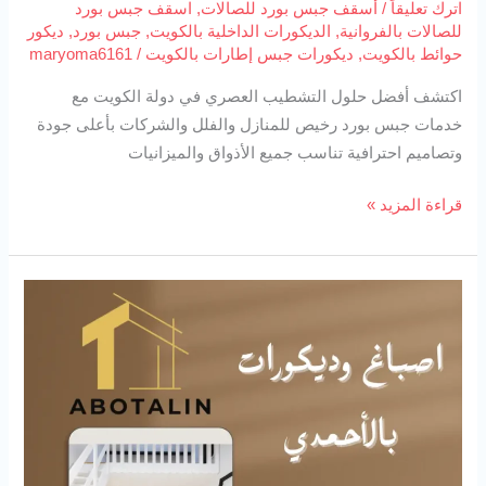
اترك تعليقاً
/
أسقف جبس بورد للصالات
,
اسقف جبس بورد
للصالات بالفروانية
,
الديكورات الداخلية بالكويت
,
جبس بورد
,
ديكور
حوائط بالكويت
,
ديكورات جبس إطارات بالكويت
/
maryoma6161
اكتشف أفضل حلول التشطيب العصري في دولة الكويت مع
خدمات جبس بورد رخيص للمنازل والفلل والشركات بأعلى جودة
وتصاميم احترافية تناسب جميع الأذواق والميزانيات
قراءة المزيد »
اصباغ
وديكورات
بالأحمدي
94727923