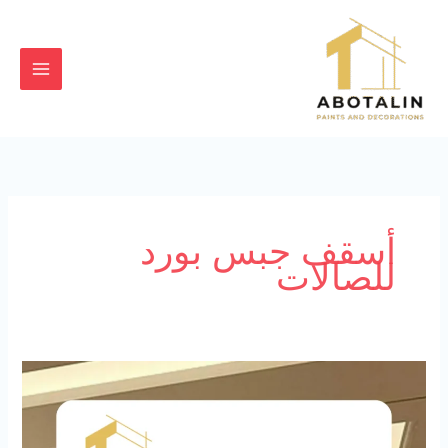
خطي
لى
لمحتوى
أسقف جبس بورد
للصالات
معلم
جبس
بورد