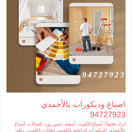
اصباغ وديكورات بالأحمدي
94727923
اترك تعليقاً
/
أصباغ الكويت
,
أسقف جبس بورد للصالات
,
أصباغ
بالأحمدي
,
الديكورات الداخلية بالكويت
,
دهانات بالكويت
,
ديكور