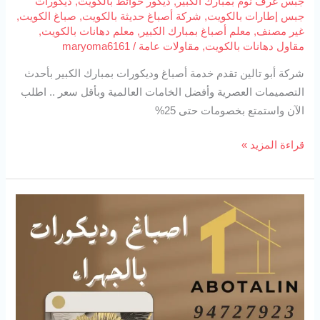
جبس غرف نوم بمبارك الكبير
,
ديكور حوائط بالكويت
,
ديكورات
جبس إطارات بالكويت
,
شركة أصباغ حديثة بالكويت
,
صباغ الكويت
,
غير مصنف
,
معلم أصباغ بمبارك الكبير
,
معلم دهانات بالكويت
,
مقاول دهانات بالكويت
,
مقاولات عامة
/
maryoma6161
شركة أبو تالين تقدم خدمة أصباغ وديكورات بمبارك الكبير بأحدث
التصميمات العصرية وأفضل الخامات العالمية وبأقل سعر .. اطلب
الآن واستمتع بخصومات حتى 25%
قراءة المزيد »
اصباغ
وديكورات
بالجهراء
94727923