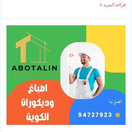
قراءة المزيد »
اصباغ
وديكورات
الكويت
94727923