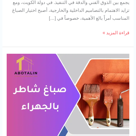
يجمع بين الذوق الفني والدقة في التنفيذ. في دولة الكويت، ومع
تزايد الاهتمام بالتصاميم الداخلية والخارجية، أصبح اختيار الصباغ
المناسب أمراً بالغ الأهمية، خصوصاً في […]
قراءة المزيد »
صباغ
شاطر
بالجهراء
94727923