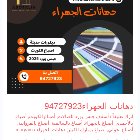
الجهراء94727923
دهانات الجهراء94727923
اترك تعليقاً
/
أسقف جبس بورد للصالات
,
أصباغ الكويت
,
أصباغ
بالأحمدي
,
أصباغ بالجهراء
,
أصباغ بالسالمية
,
أصباغ بالفروانية
,
أصباغ بحولي
,
أصباغ بمبارك الكبير
,
دهانات الجهراء
/
maryam