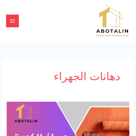
خطي
لى
لمحتوى
دهانات الجهراء
صباغ
الكويت
بالجهراء
94727923