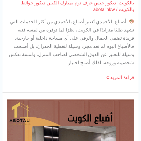
بالكويت
,
ديكور جبس غرف نوم بمبارك الكبير
,
ديكور حوائط
بالكويت
/
abotalinkw
أصباغ بالأحمدي تُعتبر أصباغ بالأحمدي من أكثر الخدمات التي
تشهد طلبًا متزايدًا في الكويت، نظرًا لما توفره من لمسة فنية
فريدة تضفي الجمال والرقي على أي مساحة داخلية أو خارجية.
فالأصباغ اليوم لم تعد مجرد وسيلة لتغطية الجدران، بل أصبحت
وسيلة للتعبير عن الذوق الشخصي لصاحب المنزل، ولمسة تعكس
شخصيته وروحه. لذلك أصبح اختيار
قراءة المزيد »
أصباغ
الكويت
94727923