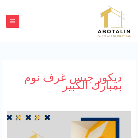
خطي
لى
لمحتوى
ديكور جبس غرف نوم
بمبارك الكبير
أصباغ
وديكورات
بمبارك