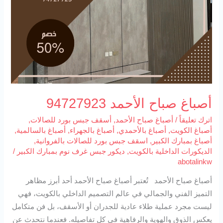
أصباغ صباح الأحمد 94727923
اترك تعليقاً
/
أصباغ صباح الأحمد
,
أسقف جبس بورد للصالات
,
أصباغ الكويت
,
أصباغ بالأحمدي
,
أصباغ بالجهراء
,
أصباغ بالسالمية
,
أصباغ بمبارك الكبير
,
اسقف جبس بورد للصالات بالفروانية
,
الديكورات الداخلية بالكويت
,
ديكور جبس غرف نوم بمبارك الكبير
/
abotalinkw
أصباغ صباح الأحمد تُعتبر أصباغ صباح الأحمد أحد أبرز مظاهر
التميز الفني والجمالي في عالم التصميم الداخلي بالكويت، فهي
ليست مجرد عملية طلاء عادية للجدران أو الأسقف، بل فن متكامل
يعكس الذوق والهوية والرفاهية في كل تفاصيله. فعندما نتحدث عن