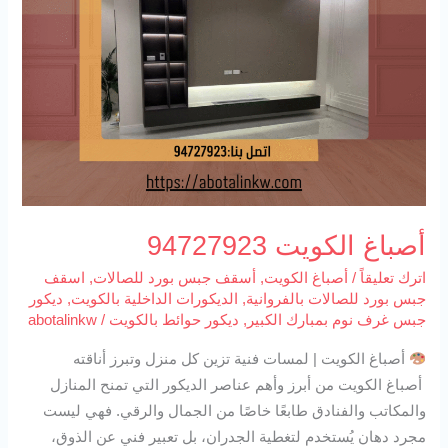
أصباغ الكويت 94727923
اترك تعليقاً
/
أصباغ الكويت
,
أسقف جبس بورد للصالات
,
اسقف
جبس بورد للصالات بالفروانية
,
الديكورات الداخلية بالكويت
,
ديكور
جبس غرف نوم بمبارك الكبير
,
ديكور حوائط بالكويت
/
abotalinkw
أصباغ الكويت | لمسات فنية تزين كل منزل وتبرز أناقته
أصباغ الكويت من أبرز وأهم عناصر الديكور التي تمنح المنازل
والمكاتب والفنادق طابعًا خاصًا من الجمال والرقي. فهي ليست
مجرد دهان يُستخدم لتغطية الجدران، بل تعبير فني عن الذوق،