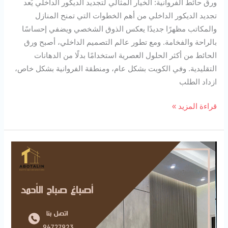
ورق حائط الفروانية: الخيار المثالي لتجديد الديكور الداخلي يُعد
تجديد الديكور الداخلي من أهم الخطوات التي تمنح المنازل
والمكاتب مظهرًا جديدًا يعكس الذوق الشخصي ويضفي إحساسًا
بالراحة والفخامة. ومع تطور عالم التصميم الداخلي، أصبح ورق
الحائط من أكثر الحلول العصرية استخدامًا بدلًا من الدهانات
التقليدية. وفي الكويت بشكل عام، ومنطقة الفروانية بشكل خاص،
ازداد الطلب
قراءة المزيد »
أصباغ
صباح
الأحمد
94727923