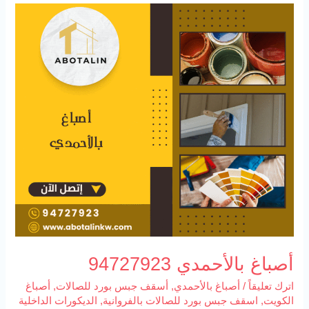
أصباغ
بالأحمدي
94727923
أصباغ بالأحمدي 94727923
اترك تعليقاً
/
أصباغ بالأحمدي
,
أسقف جبس بورد للصالات
,
أصباغ
الكويت
,
اسقف جبس بورد للصالات بالفروانية
,
الديكورات الداخلية