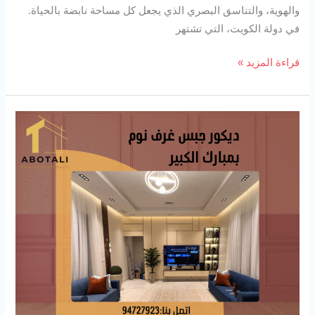
والهوية، والتناسق البصري الذي يجعل كل مساحة نابضة بالحياة.
في دولة الكويت، التي تشتهر
قراءة المزيد »
ديكور
جبس
غرف
نوم
بمبارك
الكبير
94727923