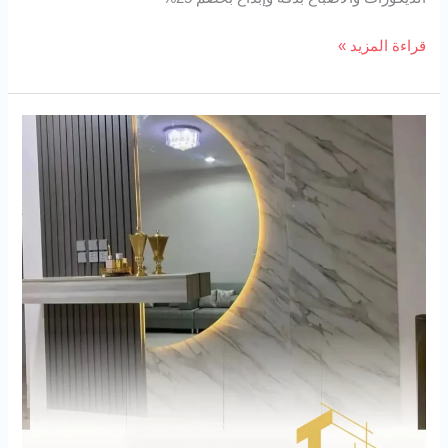
قراءة المزيد »
بديل
الرخام
94727923