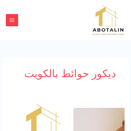
خطي
لى
لمحتوى
ديكور حوائط بالكويت
باركيه
ارضيات
94727923