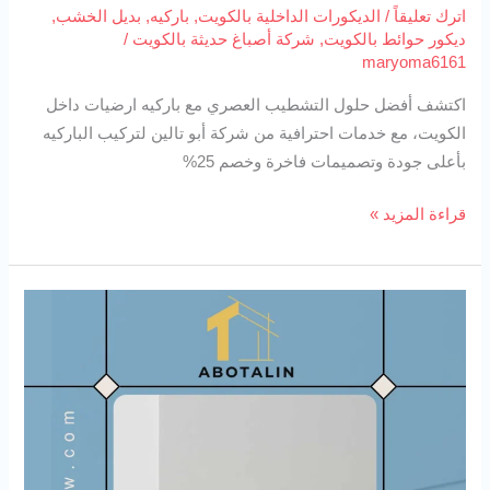
اترك تعليقاً
/
الديكورات الداخلية بالكويت
,
باركيه
,
بديل الخشب
,
ديكور حوائط بالكويت
,
شركة أصباغ حديثة بالكويت
/
maryoma6161
اكتشف أفضل حلول التشطيب العصري مع باركيه ارضيات داخل
الكويت، مع خدمات احترافية من شركة أبو تالين لتركيب الباركيه
بأعلى جودة وتصميمات فاخرة وخصم 25%
قراءة المزيد »
نعلات
مخفية
94727923