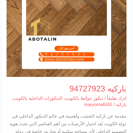
باركيه 94727923
اترك تعليقاً
/
ديكور حوائط بالكويت
,
الديكورات الداخلية بالكويت
,
باركيه
/
maryoma6161
مقدمة عن باركيه الخشب وأهميته في عالم الديكور الداخلي في
دولة الكويت يُعد اختيار الأرضيات من أهم العناصر التي تحدد هوية
التصميم الداخلي لأي مساحة سكنية أو تجارية، خاصة في دولة