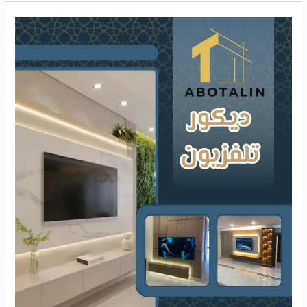
ديكور
تلفزيون
94727923