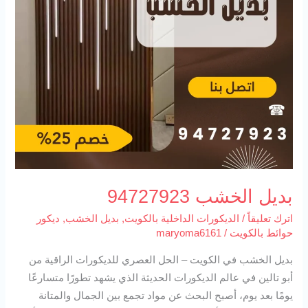
بديل الخشب 94727923
اترك تعليقاً
/
الديكورات الداخلية بالكويت
,
بديل الخشب
,
ديكور
حوائط بالكويت
/
maryoma6161
بديل الخشب في الكويت – الحل العصري للديكورات الراقية من
أبو تالين في عالم الديكورات الحديثة الذي يشهد تطورًا متسارعًا
يومًا بعد يوم، أصبح البحث عن مواد تجمع بين الجمال والمتانة