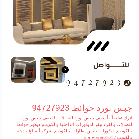
جبس بورد حوائط 94727923
اترك تعليقاً
/
أسقف جبس بورد للصالات
,
اسقف جبس بورد
للصالات بالفروانية
,
الديكورات الداخلية بالكويت
,
ديكور حوائط
بالكويت
,
ديكورات جبس إطارات بالكويت
,
شركة أصباغ حديثة
بالكويت
/
maryoma6161