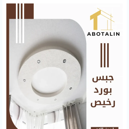
جبس
بورد
رخيص
94727923