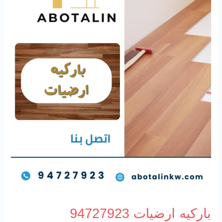
باركيه ارضيات 94727923