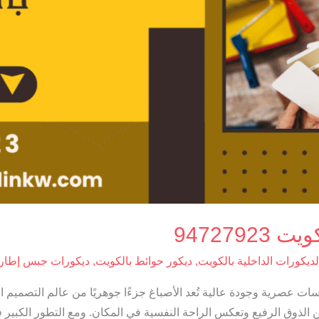
947279
لديكورات الداخلية بالكويت
,
ديكور حوائط بالكويت
,
ديكورات جبس إطارا
مسات عصرية وجودة عالية تُعد الأصباغ جزءًا جوهريًا من عالم التصميم
عن الذوق الرفيع وتعكس الراحة النفسية في المكان. ومع التطور الكبير