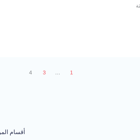
ة
4
3
…
1
أقسام المو