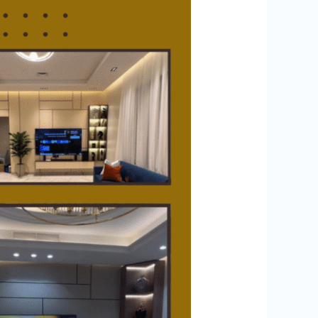
جبس
اسقف
بالأحمدي
94727923