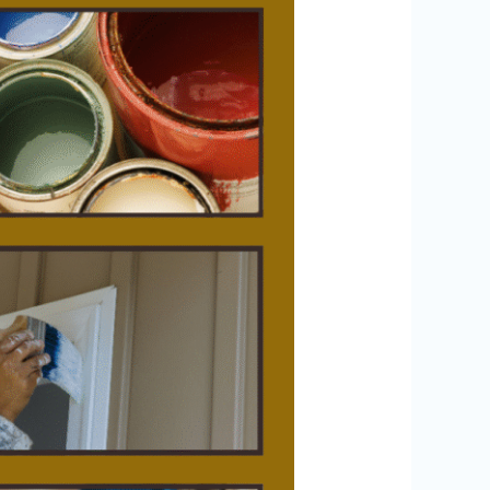
بالكويت
94727923