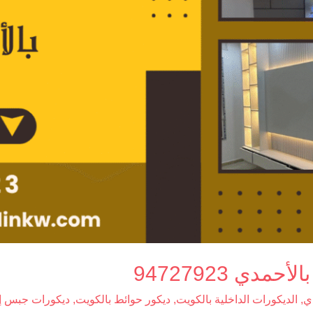
ي 94727923
ي
,
الديكورات الداخلية بالكويت
,
ديكور حوائط بالكويت
,
ديكورات جبس إ