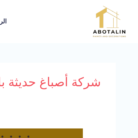
خطي
لى
الر
لمحتوى
شركة أصباغ حديثة ب
ديكورات