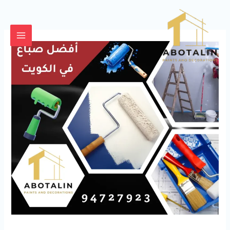
خطي
لى
لمحتوى