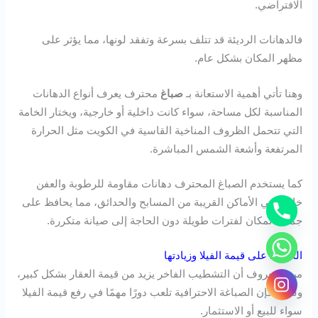
الافتراضي.
فالدهانات الرديئة قد تتلف بسرعة وتفقد لونها، مما يؤثر على
مظهر المكان بشكل عام.
وهنا تأتي أهمية الاستعانة بـ
صباغ
محترف يعرف أنواع الدهانات
المناسبة لكل مساحة، سواء كانت داخلية أو خارجية، ويختار الخامة
التي تتحمل الظروف المناخية القاسية في الكويت مثل الحرارة
المرتفعة وأشعة الشمس المباشرة.
كما يستخدم الصباغ المحترف دهانات مقاومة للرطوبة والعفن
خاصة في الأماكن القريبة من المسابح والحدائق، مما يحافظ على
جمال المكان لفترات طويلة دون الحاجة إلى صيانة متكررة.
الحفاظ على قيمة الفيلا وزيادتها
من المعروف أن التشطيب الفاخر يزيد من قيمة العقار بشكل كبير،
ولذلك فإن الصباغة الاحترافية تلعب دورًا مهمًا في رفع قيمة الفيلا
سواء للبيع أو الاستثمار.