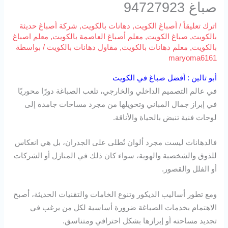
صباغ 94727923
اترك تعليقاً
/
أصباغ الكويت
,
دهانات بالكويت
,
شركة أصباغ حديثة
بالكويت
,
صباغ الكويت
,
معلم أصباغ العاصمة بالكويت
,
معلم اصباغ
بالكويت
,
معلم دهانات بالكويت
,
مقاول دهانات بالكويت
/ بواسطة
maryoma6161
أبو تالين : أفضل صباغ في الكويت
في عالم التصميم الداخلي والخارجي، تلعب الصباغة دورًا محوريًا
في إبراز جمال المباني وتحويلها من مجرد مساحات جامدة إلى
لوحات فنية تنبض بالحياة والأناقة.
فالدهانات ليست مجرد ألوان تُطلى على الجدران، بل هي انعكاس
للذوق والشخصية والهوية، سواء كان ذلك في المنازل أو الشركات
أو الفلل والقصور.
ومع تطور أساليب الديكور وتنوع الخامات والتقنيات الحديثة، أصبح
الاهتمام بخدمات الصباغة ضرورة أساسية لكل من يرغب في
تجديد مساحته أو إبرازها بشكل احترافي ومتناسق.