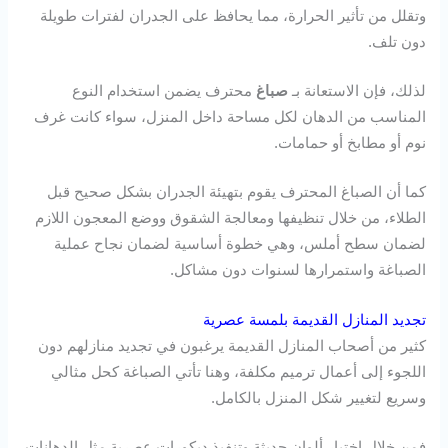
وتقلل من تأثير الحرارة، مما يحافظ على الجدران لفترات طويلة
دون تلف.
لذلك، فإن الاستعانة بـ
صباغ
محترف يضمن استخدام النوع
المناسب من الدهان لكل مساحة داخل المنزل، سواء كانت غرف
نوم أو مطابخ أو حمامات.
كما أن الصباغ المحترف يقوم بتهيئة الجدران بشكل صحيح قبل
الطلاء، من خلال تنظيفها ومعالجة الشقوق ووضع المعجون اللازم
لضمان سطح أملس، وهي خطوة أساسية لضمان نجاح عملية
الصباغة واستمرارها لسنوات دون مشاكل.
تجديد المنازل القديمة بلمسة عصرية
كثير من أصحاب المنازل القديمة يرغبون في تجديد منازلهم دون
اللجوء إلى أعمال ترميم مكلفة، وهنا تأتي الصباغة كحل مثالي
وسريع لتغيير شكل المنزل بالكامل.
فمن خلال اختيار ألوان حديثة وتنفيذ ديكورات عصرية مثل الدهانات