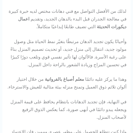
لذلك من الأفضل التواصل مع فني دهانات مختص لديه خبرة كبيرة
في معالجة الجدران قبل البدء بالدهان الجديد، وتقديم
اعمال
ديكورات الحديثة
التي تضيف طابعًا إبداعيًا متكاملاً.
وأحيانًا يكون تجديد الدهان مرتبطًا بتغيّر نمط الحياة مثل وصول
مولود جديد، انتقال إلى منزل جديد، أو تحديث تصميم المنزل بناءً
على رغبة الأسرة. فالألوان لها تأثير نفسي قوي وتلعب دورًا كبيرًا
في تحسين المزاج وزيادة الشعور بالراحة داخل المنزل.
وهذا ما يركز عليه دائمًا
معلم أصباغ بالفروانية
من خلال اختيار
ألوان تلائم ذوق العميل وتمنح منزله بيئة مثالية للعيش والاسترخاء.
في النهاية، فإن تجديد الدهانات بانتظام يحافظ على قيمة المنزل
ويجعله يبدو دائمًا في أبهى صورة، كما يعكس الذوق الرفيع
لأصحاب المنزل.
وإذا كنت تتطلع للحصول على مظهر عصري ومميز، فإن الاعتماد