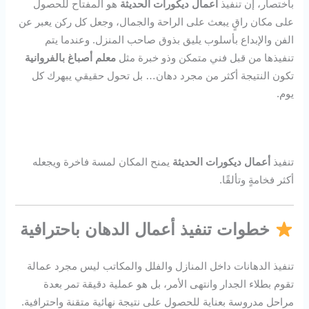
باختصار، إن تنفيذ
أعمال ديكورات الحديثة
هو المفتاح للحصول
على مكان راقٍ يبعث على الراحة والجمال، وجعل كل ركن يعبر عن
الفن والإبداع بأسلوب يليق بذوق صاحب المنزل. وعندما يتم
تنفيذها من قبل فني متمكن وذو خبرة مثل
معلم أصباغ بالفروانية
تكون النتيجة أكثر من مجرد دهان… بل تحول حقيقي يبهرك كل
يوم.
تنفيذ
أعمال ديكورات الحديثة
يمنح المكان لمسة فاخرة ويجعله
أكثر فخامةٍ وتألقًا.
خطوات تنفيذ أعمال الدهان باحترافية
تنفيذ الدهانات داخل المنازل والفلل والمكاتب ليس مجرد عمالة
تقوم بطلاء الجدار وانتهى الأمر، بل هو عملية دقيقة تمر بعدة
مراحل مدروسة بعناية للحصول على نتيجة نهائية متقنة واحترافية.