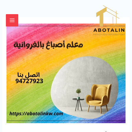
خطي
لى
لمحتوى