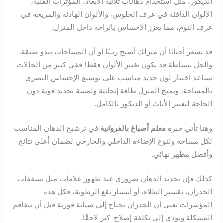
الديكور، مثل استخدام دهانات ثلاثية الأبعاد، المؤثرات الفنية،
الألوان الدافئة في غرف الجلوس، والألوان الهادئة والمريحة في
غرف النوم، مما يعزز الإحساس بالراحة داخل المنزل.
قد تشعر أحيانًا أن منزلك أصبح رتيبًا أو أن المساحات تبدو ضيقة،
والحل ببساطة قد يكون تغيير الألوان فقط! ففي كثير من الحالات
يساعد اختيار لون جديد مناسب على توسيع الإحساس البصري
بالمساحة، ويمنح المنزل طاقة إيجابية ولمسة تجديد قوية دون
الحاجة لتغيير الأثاث أو الديكور بالكامل.
وهنا تأتي خبرة
معلم أصباغ بالفروانية
في ترشيح الدهان المناسب
لكل مساحة ولنوع الإضاءة الداخلي والخارجي لضمان أعلى نتائج
وأفضل مظهر نهائي.
كذلك فإن تجديد الدهان ضروري عند ظهور علامات مثل تشققات
الجدران، تقشير الطلاء، أو انتشار بقع الرطوبة، فكل هذه
المؤشرات تعني أن الجدران تحتاج إلى صيانة فورية قبل أن تتفاقم
المشكلة وتؤدي إلى تكلفة إصلاح أكبر لاحقًا.