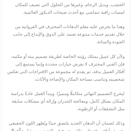
الخشب، وبديل الرخام، وغيرها من الحلول التي تضيف للمكان
لمسات راقية تتماشى مع أحدث صيحات الديكور العالمية.
وهذا ما يحرص عليه معلم الدهانات المحترف في الفروانية من
خلال تقديم خدمات متنوعة تعتمد على الذوق والإبداع إلى جانب
الجودة والمتانة.
ولأن كل عميل يمتلك رؤيته الخاصة لطريقة تصميم بيته أو مكتبه،
فإن الفني المحترف لا يفرض خيارات محددة وإنما يستمع إلى
أفكار العميل بدقة، ثم يقدم له مجموعة من الاقتراحات التي تعكس
شخصيته وتناسب مساحة المكان والإضاءة والأثاث،
ليخرج التصميم النهائي متكاملًا ومميزًا. ويبدأ العمل عادةً بدراسة
المكان بشكل كامل، ومعالجة الجدران وإزالة أي مشكلات سابقة
مثل التشققات أو الرطوبة،
وذلك لضمان أن الدهان الجديد يلتصق جيدًا ويُظهر اللون الحقيقي
بحيوية وأناقة، وقد ظهر ذلك بوضوح في العديد من مشاريع
أعمال