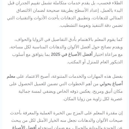
الطلاء فحسب، بل يقدم خدمات متكاملة تشمل تقييم الجدران قبل
البدء بالعمل، إعداد الأسطح بطريقة صحيحة لضمان الالتصاق
المثالي للدهانات، وتطبيق الدهانات بأحدث الأدوات والتقنيات التي
تضمن دقة التنفيذ ونعومة التشطيب.
كما يقوم المعلم بالاهتمام بأدق التفاصيل في الزوايا والحواف،
ويقدم نصائح حول أفضل الألوان والدهانات المناسبة لكل مساحة،
مع مراعاة اختيار
أفضل الأصباغ في 2025
بما يتوافق مع أسلوب
الديكور العام للمنزل أو المكتب.
بفضل هذه المهارات والخدمات المتنوعة، أصبح الاعتماد على
معلم
أصباغ بحولي
من أهم الخطوات التي تضمن للعميل الحصول على
مكان أنيق ومريح، يعكس ذوقه الخاص ويضفي لمسة جمالية
عصرية لكل زاوية من زوايا المكان.
إن مقدرة المعلم على المزج بين الخبرة العملية والمعرفة بأحدث
صيحات الألوان والدهانات تجعل منه الخيار الأمثل لكل من يبحث
عن الجودة والمتانة والجمال، مع ضمان استخدام
أفضل الأصباغ