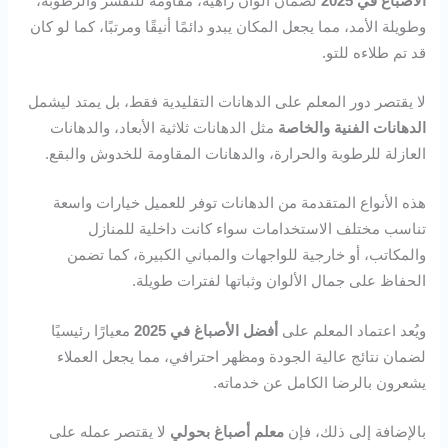
الأصباغ في 2025
لضمان ألوان زاهية، مقاومة للتقشر والرطوبة،
وطويلة الأمد، مما يجعل المكان يبدو دائمًا أنيقًا ومرتبًا، كما لو كان
قد تم طلاءه للتو.
لا يقتصر دور المعلم على الدهانات التقليدية فقط، بل يمتد ليشمل
الدهانات الفنية والخاصة
مثل الدهانات ثلاثية الأبعاد، والدهانات
العازلة للرطوبة والحرارة، والدهانات المقاومة للخدوش والبقع.
هذه الأنواع المتقدمة من الدهانات توفر للعميل خيارات واسعة
تناسب مختلف الاستخدامات سواء كانت داخلية للمنازل
والمكاتب، أو خارجية للواجهات والمباني الكبيرة، كما تضمن
الحفاظ على جمال الألوان وثباتها لفترات طويلة.
ويُعد اعتماد المعلم على
أفضل الأصباغ في 2025
معيارًا رئيسيًا
لضمان نتائج عالية الجودة ومظهر احترافي، مما يجعل العملاء
يشعرون بالرضا الكامل عن خدماته.
بالإضافة إلى ذلك، فإن
معلم أصباغ بحولي
لا يقتصر عمله على