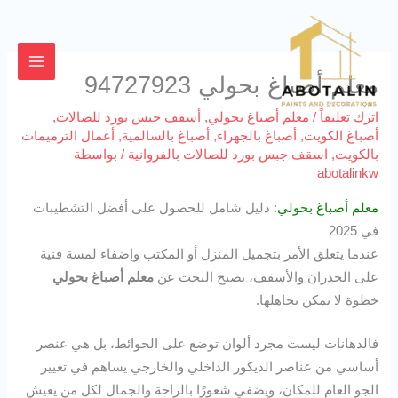
خطي
لى
لمحتوى
معلم أصباغ بحولي 94727923
اترك تعليقاً
/
معلم أصباغ بحولي
,
أسقف جبس بورد للصالات
,
أصباغ الكويت
,
أصباغ بالجهراء
,
أصباغ بالسالمية
,
أعمال الترميمات
بالكويت
,
اسقف جبس بورد للصالات بالفروانية
/ بواسطة
abotalinkw
معلم أصباغ بحولي
: دليل شامل للحصول على أفضل التشطيبات
في 2025
عندما يتعلق الأمر بتجميل المنزل أو المكتب وإضفاء لمسة فنية
على الجدران والأسقف، يصبح البحث عن
معلم أصباغ بحولي
خطوة لا يمكن تجاهلها.
فالدهانات ليست مجرد ألوان توضع على الحوائط، بل هي عنصر
أساسي من عناصر الديكور الداخلي والخارجي يساهم في تغيير
الجو العام للمكان، ويضفي شعورًا بالراحة والجمال لكل من يعيش