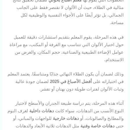
الخطوات التي يقوم بها
معلم أصباغ بحولي
لضمان تحقيق نتائج
مثالية في الطلاء، حيث أن الألوان لا تقتصر فقط على الجانب
الجمالي، بل تؤثر أيضًا على الأجواء النفسية والوظيفية لكل
مساحة.
في هذه المرحلة، يقوم المعلم بتقديم استشارات دقيقة للعميل
حول اختيار الألوان التي تتناسب مع الغرفة أو المكتب، مع مراعاة
عوامل الإضاءة الطبيعية والصناعية، حجم المكان، والغرض من
الاستخدام،
وذلك لضمان أن يكون الطلاء النهائي جذابًا ومتناسقًا. يعتمد المعلم
في اختياراته على
أفضل الأصباغ في 2025
لضمان جودة عالية
وثبات الألوان لفترات طويلة دون بهتان أو تقشر.
أثناء هذه المرحلة، يتم دراسة طبيعة الجدران والأسطح لاختيار
النوع الأنسب من الدهانات، سواء كانت
دهانات داخلية
لغرف النوم
والمطابخ والصالونات، أو
دهانات خارجية
للواجهات والمباني، أو
حتى
دهانات خاصة وفنية
مثل الدهانات ثلاثية الأبعاد والدهانات